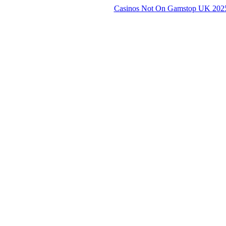
Casinos Not On Gamstop UK 202