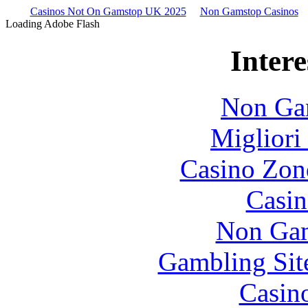
Casinos Not On Gamstop UK 2025
Non Gamstop Casinos
Loading Adobe Flash
Intere
Non Ga
Migliori
Casino Zon
Casin
Non Gam
Gambling Sit
Casin