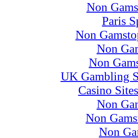
Non Gams
Paris S
Non Gamstop
Non Gam
Non Gams
UK Gambling S
Casino Site
Non Gam
Non Gamst
Non Ga