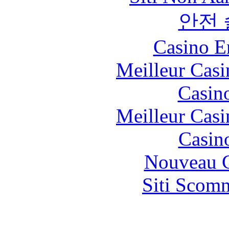
안전
Casino E
Meilleur Casi
Casin
Meilleur Casi
Casin
Nouveau C
Siti Scom